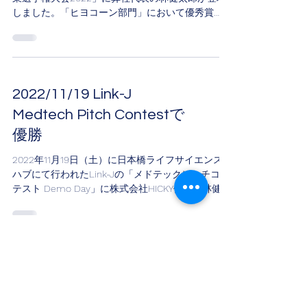
しました。「ヒヨコーン部門」において優秀賞
（産業労働局長賞）を獲得しました。
https://prtimes.jp/main/html/rd/p/000000013.0000
...
2022/11/19 Link-J
Medtech Pitch Contestで
優勝
2022年11月19日（土）に日本橋ライフサイエンス
ハブにて行われたLink-Jの「メドテックピッチコン
テスト Demo Day」に株式会社HICKY代表の林健太
郎が登壇しました。予選から合わせて全18社が参
加した医療機器開発等に関するピッチコンテスト
です。審査の結果、見事...
2022/9/15 JETRO アクセ
ラレーションプログラム