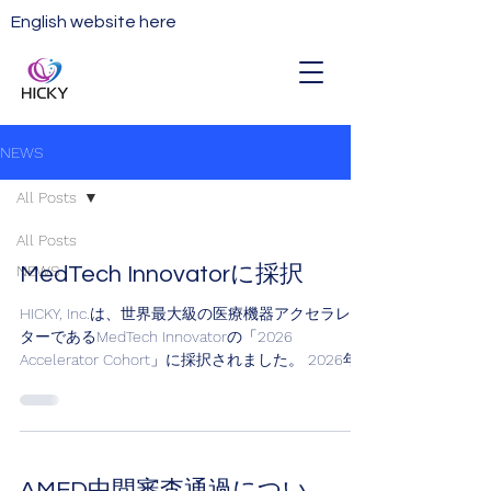
English website here
NEWS
All Posts
All Posts
NEWS
MedTech Innovatorに採択
HICKY, Inc.は、世界最大級の医療機器アクセラレー
ターであるMedTech Innovatorの「2026
Accelerator Cohort」に採択されました。 2026年
のコホートは、世界中から集まった1,835社の応募
のうち上位4%にあたる65社が選出されたものであ
り、HICKYはその一員として選ばれました。 今回
の採択は、世界中の医療機器スタートアップを対
象としたMedTech Innovatorのグローバルコホート
AMED中間審査通過につい