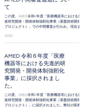
への採択です。米国展開を最優先に見据えなが
て
ら、将来的には世界中の患者さんに新しい治療選
択肢を届けることを目指す日本発の医療機器スタ
この度、AMED令和6年度「医療機器等における先
ートアップであるHICKYにとって、非常に大きく、
進研究開発・開発体制強靭化事業（基盤技術開発
光栄なマイルストーンです。 HICKYは、心不全患
プロジェクト）」での中間審査が行われ、現在ま
者に合併する中枢性睡眠時無呼吸を治療すること
での進捗が評価され無事審査を通過しました。 こ
で、心不全アウトカムの改善を目指すリードレス
れにより令和８年度まで継続して支援を受けられ
植込み型横隔神経刺激プラットフォームを開発し
ることになります。従業員一同力を合わせて尚一
ています。 今回の採択は、これまでチーム、アド
層邁進して参ります。
バイザー、パートナー、支援者の皆さまと積み重
ねてきた取り組みと、HICKYの技術・臨床的可能性
AMED 令和６年度「医療
を評価いただいたもの
機器等における先進的研
究開発・開発体制強靭化
事業」に採択されまし
た。
この度、AMED令和6年度「医療機器等における先
進研究開発・開発体制強靭化事業（基盤技術開発
プロジェクト）」に採択されました。弊社の医療
機器開発に関して最大３年間の支援を受けること