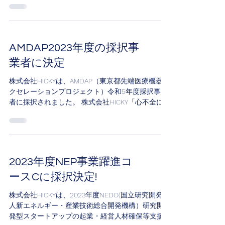
になります。 従業員一同力を合わせて尚一層邁進
して参ります。...
AMDAP2023年度の採択事
業者に決定
株式会社HICKYは、AMDAP（東京都先端医療機器ア
クセレーションプロジェクト）令和5年度採択事業
者に採択されました。 株式会社HICKY「心不全に
合併する中枢性睡眠時無呼吸に対する低侵襲治療
デバイス開発」 採択事業者に選んでいただけ大変
光栄です。これからも切磋琢磨しなが...
2023年度NEP事業躍進コ
ースCに採択決定!
株式会社HICKYは、2023年度NEDO(国立研究開発法
人新エネルギー・産業技術総合開発機構）研究開
発型スタートアップの起業・経営人材確保等支援