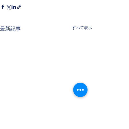
すべて表示
最新記事
AMED中間審査通過につ
AMED 令和６
いて
機器等における
究開発・開発体